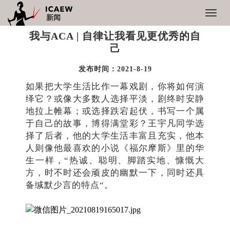
Toggl
新闻
navig
我与
ACA | 自律让我看见更优秀的自
己
发布时间：2021-8-19
如果把大学生活比作一幕戏剧，你将如何演
绎它？或像大多数人选择平淡，剧终时安静
地拉上帷幕；或选择跌宕起伏，书写一个属
于自己的故事，博得满堂彩？王宇凡同学选
择了后者，他的大学生活丰富且充实，他本
人则像他最喜欢的小说《福尔摩斯》里的华
生一样，
“热诚、聪明、脚踏实地、慷慨大
方，时不时还会顽皮的幽默一下，同时还具
备缄默少言的特点“。